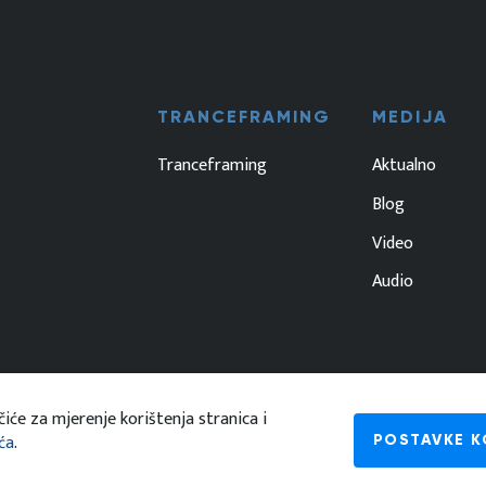
TRANCEFRAMING
MEDIJA
Tranceframing
Aktualno
Blog
Video
Audio
iće za mjerenje korištenja stranica i
ća
.
POSTAVKE K