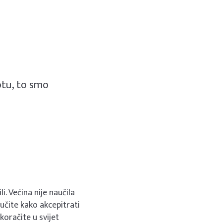
otu, to smo
i. Većina nije naučila
aučite kako akcepitrati
koračite u svijet