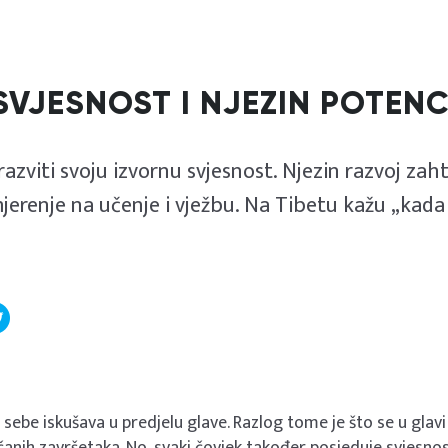
SVJESNOST I NJEZIN POTENC
azviti svoju izvornu svjesnost. Njezin razvoj zaht
erenje na učenje i vježbu. Na Tibetu kažu „kada o
t sebe iskušava u predjelu glave. Razlog tome je što se u glavi 
ivčanih završetaka. No, svaki čovjek također posjeduje svjesn