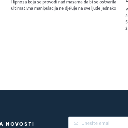
Hipnoza koja se provodi nad masama da bi se ostvarila
ultimativna manipulacija ne djeluje na sve ljude jednako
P
č
S
ž
NA NOVOSTI