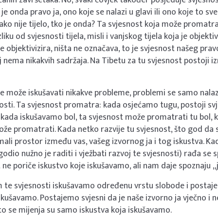
je onda pravo ja, ono koje se nalazi u glavi ili ono koje to s
 ako nije tijelo, tko je onda? Ta svjesnost koja može promatrat
liku od svjesnosti tijela, misli i vanjskog tijela koja je objekti
 objektivizira, ništa ne označava, to je svjesnost našeg pravo
j nema nikakvih sadržaja. Na Tibetu za tu svjesnost postoji iz
ne može iskušavati nikakve probleme, problemi se samo nalaz
nosti. Ta svjesnost promatra: kada osjećamo tugu, postoji s
 kada iskušavamo bol, ta svjesnost može promatrati tu bol, 
ože promatrati. Kada netko razvije tu svjesnost, što god da
 mali prostor između vas, vašeg izvornog ja i tog iskustva. Ka
odio nužno je raditi i vježbati razvoj te svjesnosti) rađa se
t ne poriče iskustvo koje iskušavamo, ali nam daje spoznaju „
 te svjesnosti iskušavamo određenu vrstu slobode i postaje
skušavamo. Postajemo svjesni da je naše izvorno ja vječno i 
to se mijenja su samo iskustva koja iskušavamo.