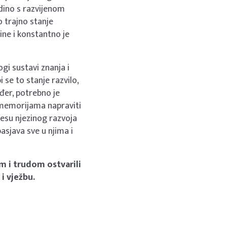
Jedino s razvijenom
 trajno stanje
rine i konstantno je
ogi sustavi znanja i
i se to stanje razvilo,
ođer, potrebno je
 memorijama napraviti
cesu njezinog razvoja
obasjava sve u njima i
m i trudom ostvarili
i vježbu.