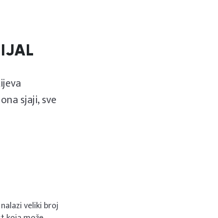
IJAL
ijeva
na sjaji, sve
nalazi veliki broj
ost koja može