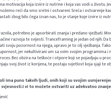
na motivacija koja izvire iz nutrine i koja vas vodi u životu. 
ožemo reći da smo sretni i ostvareni. Sreća i ostvarenje kao
tati zbog bilo čega izvan nas, to je stanje koje izvire iz nut
razvila, potrebno je apsorbirati znanja i predano vježbati. Mn
načine razvoja te svijesti. Tranceframing je jedan od njih. Da b
ti svoju pozornost na njega, upravo je to cilj vježbanja. Tak
 upornost, jer nekultivirani um sa svim svojim programima i
oces. Bez obzira na teškoće i otpore koji se pojavljuju u pro
enjaju svoj život iz korijena, te postaju svjetlost koja sjaji te 
li ima puno takvih ljudi, onih koji su svojim usmjerenje
 svjesnosti.I vi to možete ostvariti uz adekvatno znanje 
ević