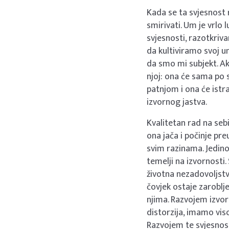
Kada se ta svjesnost r
smirivati. Um je vrlo
svjesnosti, razotkriv
da kultiviramo svoj u
da smo mi subjekt. Ak
njoj: ona će sama po s
patnjom i ona će istra
izvornog jastva.
Kvalitetan rad na seb
ona jača i počinje pre
svim razinama. Jedino
temelji na izvornosti.
životna nezadovoljstv
čovjek ostaje zaroblje
njima. Razvojem izvor
distorzija, imamo viso
Razvojem te svjesnost