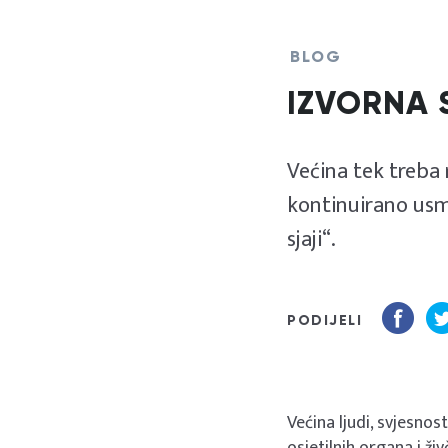
BLOG
IZVORNA 
Većina tek treba r
kontinuirano usmj
sjaji“.
PODIJELI
Većina ljudi, svjesnos
osjetilnih organa i ž