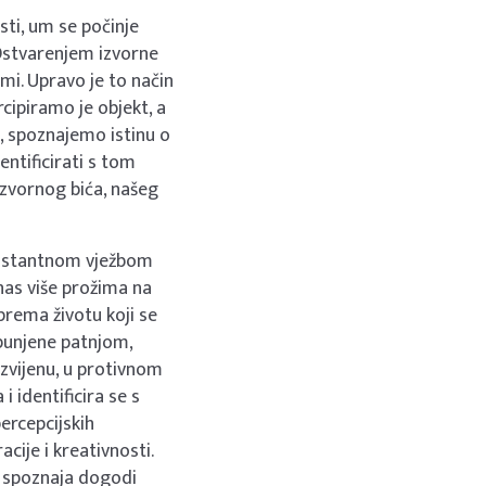
sti, um se počinje
 Ostvarenjem izvorne
mi. Upravo je to način
cipiramo je objekt, a
e, spoznajemo istinu o
entificirati s tom
 izvornog bića, našeg
konstantnom vježbom
 nas više prožima na
prema životu koji se
ispunjene patnjom,
zvijenu, u protivnom
i identificira se s
ercepcijskih
cije i kreativnosti.
a spoznaja dogodi