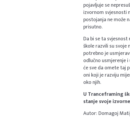
pojavljuje se nepresuš
izvornom svjesnosti m
postojanja ne može nas
prisutno.
Da bi se ta svjesnost 
škole razvili su svoje 
potrebno je usmjerava
odlučno usmjerenje i
će sve da omete taj pr
oni koji je razviju mij
oko njih.
U Tranceframing ško
stanje svoje izvorne
Autor: Domagoj Matij