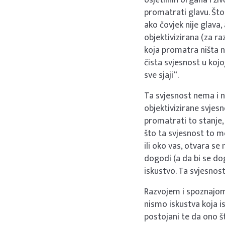
promatrati glavu. Što 
ako čovjek nije glava,
objektivizirana (za raz
koja promatra ništa ne
čista svjesnost u kojo
sve sjaji“.
Ta svjesnost nema i 
objektivizirane svjes
promatrati to stanje,
što ta svjesnost to m
ili oko vas, otvara se
dogodi (a da bi se dog
iskustvo. Ta svjesnos
Razvojem i spoznajom
nismo iskustva koja i
postojani te da ono š