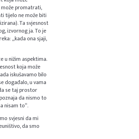
ve može promatrati,
i tijelo ne može biti
vizirana). Ta svjesnost
g, izvornog ja. To je
reka: „kada ona sjaji,
e u nižim aspektima.
vjesnost koja može
kada iskušavamo bilo
 se događalo, u vama
da se taj prostor
 spoznaja da nismo to
ja nisam to“.
mo svjesni da mi
neuništivo, da smo