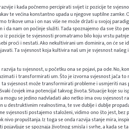
azvije i kada počnemo percipirati svijet iz pozicije te svjesno
 lukav te većina konstantno upada u njegove suptilne zamke.
amo trikove uma i on nas više ne može držati u svojoj paradig
m i da nam on počinje služiti. Tada spoznajemo da sve što per
o iz pozicije te svjesnosti promatramo bilo koju vrstu patnj
ebi proći i nestati. Ako nekultivirani um dominira, on će se id
javati. Ta svjesnost koja kultivira naš um je svjesnost našeg
i razvija tu svjesnost, u početku ona se pojavi, pa ode. No, 
uzimati i transformirati um. Što je izvorna svjesnost jača to
 ta svjesnost može transformirati probleme i usmjeriti nas 
 Svaki čovjek ima potencijal takvog života. Situacije koje su 
a mogu se jedino nadvladati ako netko ima ovu svjesnost ra
n u destruktivnim realnostima, te sve dublje i dublje propada 
ne svjesnosti postajemo staloženi, vidimo ono što jest, bez p
k nivo propuštanja. Iz toga se onda razvija stanje mira, inspira
i pojavljuje se spoznaja životnog smisla i svrhe, a kada se t