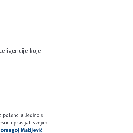
teligencije koje
o potencijal.Jedino s
jesno upravljati svojim
omagoj Matijević
,