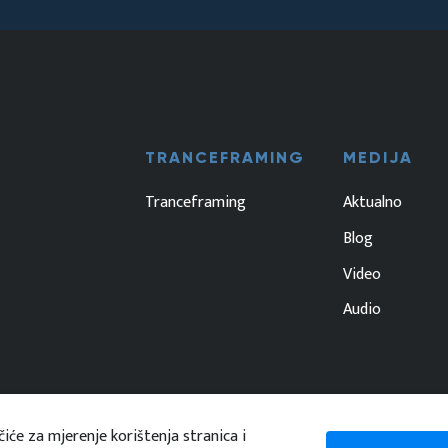
TRANCEFRAMING
MEDIJA
Tranceframing
Aktualno
Blog
Video
Audio
iće za mjerenje korištenja stranica i