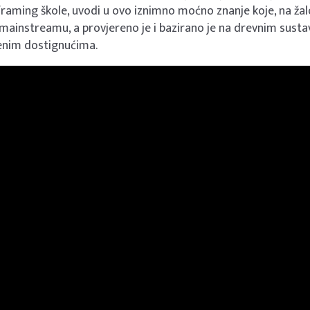
eframing škole, uvodi u ovo iznimno moćno znanje koje, na žal
u mainstreamu, a provjereno je i bazirano je na drevnim susta
nim dostignućima.