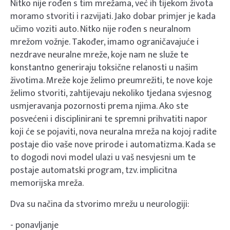
Nitko nije rođen s tim mrežama, već ih tijekom života
moramo stvoriti i razvijati. Jako dobar primjer je kada
učimo voziti auto. Nitko nije rođen s neuralnom
mrežom vožnje. Također, imamo ograničavajuće i
nezdrave neuralne mreže, koje nam ne služe te
konstantno generiraju toksične relanosti u našim
životima. Mreže koje želimo preumrežiti, te nove koje
želimo stvoriti, zahtijevaju nekoliko tjedana svjesnog
usmjeravanja pozornosti prema njima. Ako ste
posvećeni i disciplinirani te spremni prihvatiti napor
koji će se pojaviti, nova neuralna mreža na kojoj radite
postaje dio vaše nove prirode i automatizma. Kada se
to dogodi novi model ulazi u vaš nesvjesni um te
postaje automatski program, tzv. implicitna
memorijska mreža.
Dva su načina da stvorimo mrežu u neurologiji:
- ponavljanje