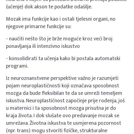
(učenje) dok akson te podatke odašilje.
Mozak ima funkcije kao i ostali tjelesni organi, no
njegove primarne funkcije su:
- naučiti nešto što je brže moguće kroz veći broj
ponavljanja ili intenzivno iskustvo
- konsolidirati ta učenja kako bi postala automatski
programi.
Iz neuroznanstvene perspektive važno je razumjeti
pojam neuroplastičnosti koji označava sposobnost
mozga da bude fleksibilan te da se umreži temeljem
iskustva. Neuroplastičnost započinje prije rođenja, još
u maternici i ta sposobnost mozga prisutna je do
kraja života. I dok slušate ovo predavanje mozak se
umrežava. Životna iskustva te usmjerena pozornost
(npr. trans) mogu stvoriti fizičke, strukturalne