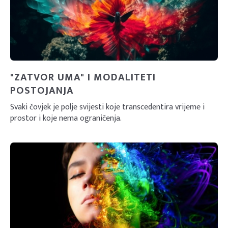
"ZATVOR UMA" I MODALITETI
POSTOJANJA
Svaki čovjek je polje svijesti koje transcedentira vrijeme i
prostor i koje nema ograničenja.