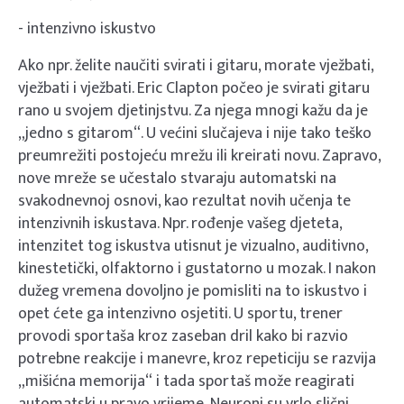
- intenzivno iskustvo
Ako npr. želite naučiti svirati i gitaru, morate vježbati,
vježbati i vježbati. Eric Clapton počeo je svirati gitaru
rano u svojem djetinjstvu. Za njega mnogi kažu da je
„jedno s gitarom“. U većini slučajeva i nije tako teško
preumrežiti postojeću mrežu ili kreirati novu. Zapravo,
nove mreže se učestalo stvaraju automatski na
svakodnevnoj osnovi, kao rezultat novih učenja te
intenzivnih iskustava. Npr. rođenje vašeg djeteta,
intenzitet tog iskustva utisnut je vizualno, auditivno,
kinestetički, olfaktorno i gustatorno u mozak. I nakon
dužeg vremena dovoljno je pomisliti na to iskustvo i
opet ćete ga intenzivno osjetiti. U sportu, trener
provodi sportaša kroz zaseban dril kako bi razvio
potrebne reakcije i manevre, kroz repeticiju se razvija
„mišićna memorija“ i tada sportaš može reagirati
automatski u pravo vrijeme. Neuroni su vrlo slični