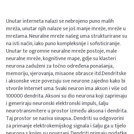
Unutar interneta nalazi se nebrojeno puno malih
mreža, unutar njih nalaze se još manje mreže, mreže u
mrežama. Neuralne mreže našeg uma strukturirane su
na isti način, iako puno kompleksnije i sofisticiranije.
Unutar te ogromne neuralne mreže postoje, male
neuralne mreže, kognitivne mape, gdje su klasteri
neurona zaduženi za točno određena ponašanja,
memoriju, vjerovanja, misaone obrasce itd.Dendritske
i aksonske veze povezuju sve neurone zajedno kako bi
stvorile Internet uma. Svaki neuron ima akson i više od
100000 dendrita. Aksoni su dio neurona koji zaprimaju
i generiraju neuronski elektronski impuls, šalju
neurotransmitere u prostor između aksona i dendrita.
Taj prostor se naziva sinapsa.. Dendriti su odgovorini
za primanje elektrokemijskog signala i šalju ga u tijelo
neurona s kojim su povezani. Dendriti primaju podatke