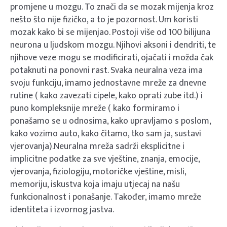
promjene u mozgu. To znači da se mozak mijenja kroz
nešto što nije fizičko, a to je pozornost. Um koristi
mozak kako bi se mijenjao. Postoji više od 100 bilijuna
neurona u ljudskom mozgu. Njihovi aksoni i dendriti, te
njihove veze mogu se modificirati, ojačati i možda čak
potaknuti na ponovni rast. Svaka neuralna veza ima
svoju funkciju, imamo jednostavne mreže za dnevne
rutine ( kako zavezati cipele, kako oprati zube itd.) i
puno kompleksnije mreže ( kako formiramo i
ponašamo se u odnosima, kako upravljamo s poslom,
kako vozimo auto, kako čitamo, tko sam ja, sustavi
vjerovanja).Neuralna mreža sadrži eksplicitne i
implicitne podatke za sve vještine, znanja, emocije,
vjerovanja, fiziologiju, motoričke vještine, misli,
memoriju, iskustva koja imaju utjecaj na našu
funkcionalnost i ponašanje. Također, imamo mreže
identiteta i izvornog jastva.