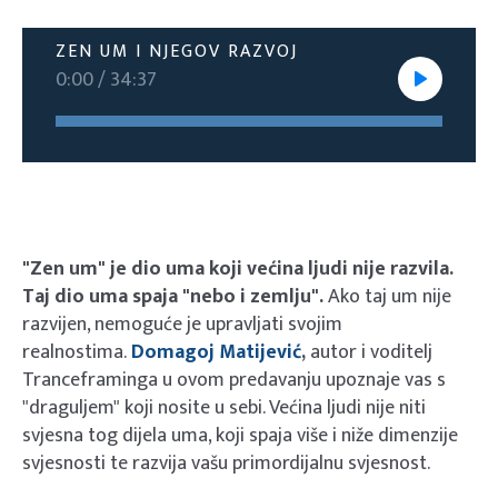
ZEN UM I NJEGOV RAZVOJ
0:00
/
34:37
"Zen um" je dio uma koji većina ljudi nije razvila.
Taj dio uma spaja "nebo i zemlju".
Ako taj um nije
razvijen, nemoguće je upravljati svojim
realnostima.
Domagoj Matijević
,
autor i voditelj
Tranceframinga u ovom predavanju upoznaje vas s
"draguljem" koji nosite u sebi. Većina ljudi nije niti
svjesna tog dijela uma, koji spaja više i niže dimenzije
svjesnosti te razvija vašu primordijalnu svjesnost.