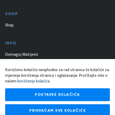
SHOP
Shop
INFO
Domagoj Matijević
Kontakt
Koristimo kolačiće neophodne za rad stranica te kolačiće za
Uvjeti korištenja i privatnost
mjerenje korištenja stranica i oglašavanje. Pročitajte više o
našem
korištenju kolačića
.
Uvjeti kupovine i načini plaćanja
POSTAVKE KOLAČIĆA
PRIHVAĆAM SVE KOLAČIĆE