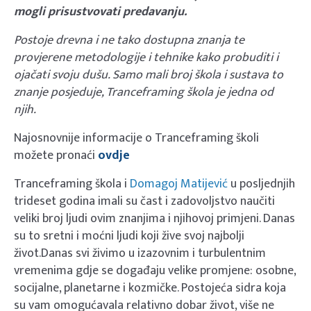
mogli prisustvovati predavanju.
Postoje drevna i ne tako dostupna znanja te
provjerene metodologije i tehnike kako probuditi i
ojačati svoju dušu. Samo mali broj škola i sustava to
znanje posjeduje, Tranceframing škola je jedna od
njih.
Najosnovnije informacije o Tranceframing školi
možete pronaći
ovdje
Tranceframing škola i
Domagoj Matijević
u posljednjih
trideset godina imali su čast i zadovoljstvo naučiti
veliki broj ljudi ovim znanjima i njihovoj primjeni. Danas
su to sretni i moćni ljudi koji žive svoj najbolji
život.Danas svi živimo u izazovnim i turbulentnim
vremenima gdje se događaju velike promjene: osobne,
socijalne, planetarne i kozmičke. Postojeća sidra koja
su vam omogućavala relativno dobar život, više ne