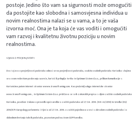
postoje. Jedino što vam sa sigurnosti može omogućiti
da postojite kao slobodna i samosvjesna individua u
novim realnostima nalazi se u vama, a to je vaša
izvorna moć. Ona je ta koja će vas voditi i omogućiti
vam razvoj i kvalitetnu životnu poziciju u novim
realnostima.
IZJAVA O POVJERLJIVOSTI:
Ova Izjava o povjerljivosti podataka odnosi se na povjerljivost podataka, osobito osobnih podataka Korisnika s kojima
se u svom redovitom poslovanju susreće, koristi ili prikuplja tvrtka In Optimum Sistem d.o.o., prilikom komunikacije s
Korisnicima putem internet stranice wwww.tranceframing.com. Kao pružatelj usluga internetske stranice
www.tranceframing.com. , In Optimum Sistem d.o.o. pridržava se svih zakonskih propisa s ciljem zaštite osobnih podataka
Korisnika, posebice Zakona o provedbi opće uredbe o zaštiti podataka od 27. 04. 2018. (NN 42/2018) te Uredbe (EU)
2016/679 Europskog parlamenta i Vijeća od 27. 04. 2016. o zaštiti pojedinaca u vezi s obradom osobnih podataka i o
slobodnom kretanju takvih podataka, poznatom pod nazivom GDPR uredba.