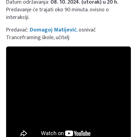
Datum održavanja:
08. 10. 2024. (utorak) u 20 h
.
Predavanje će trajati oko 90 minuta. ovisno o
interakciji.
Predavač:
Domagoj Matijević
,
osnivač
Tranceframing škole, učitelj